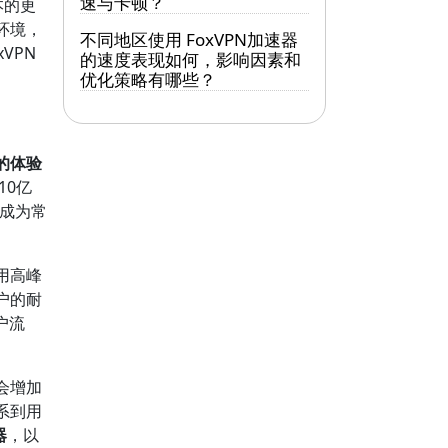
速与卡顿？
本的更
环境，
不同地区使用 FoxVPN加速器
VPN
的速度表现如何，影响因素和
优化策略有哪些？
的体验
10亿
成为常
用高峰
户的耐
户流
会增加
系到用
器
，以