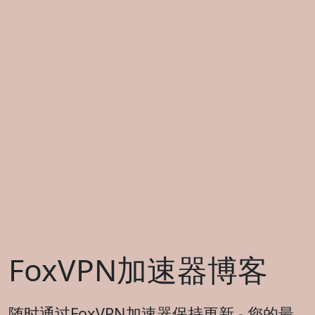
FoxVPN加速器博客
随时通过FoxVPN加速器保持更新 - 您的最