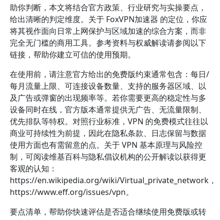
助你判断，本文将结合官方政策、行业研究与实操要点，
给出清晰的判定维度。关于 FoxVPN加速器 的定位，你应
将其视作面向日常上网保护与区域加速的综合方案，而非
完全无门槛的商用工具。参考资料与权威解读请参阅以下
链接，帮助你建立可信的使用预期。
在使用前，请注意官方给出的免费版约束通常包含：每日/
每月流量上限、可连接设备数量、支持的服务器区域、以
及广告或弹窗的出现频率等。若你需要更高的稳定性与多
设备同时在线，官方版本通常提供无广告、无流量限制、
优先排队等特权。对照行业标准，VPN 的免费模式往往以
商业可持续性为前提，因此在隐私条款、日志保留与数据
使用方面也有需留意的点。关于 VPN 基本原理与风险控
制，可阅读维基百科与隐私倡议机构的公开解读以获得更
客观的认知：
https://en.wikipedia.org/wiki/Virtual_private_network，
https://www.eff.org/issues/vpn。
要点清单，帮助你快速评估是否适合继续使用免费版或转