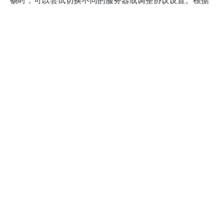
行业报告，优化网络设置和选择高质量的VPN节点，是提
升使用体验的关键因素。若遇到频繁断线或速度明显下
降，建议联系官方客服获取技术支持，确保问题得到及时
解决。
合法性也是使用VPN时不可忽视的因素。在中国大陆，未
经许可的VPN服务可能涉及法律风险。根据《中华人民共
和国网络安全法》，个人和企业应遵守相关规定，合理使
用VPN服务。建议在使用FoxVPN加速器前，了解当地法
律法规，确保你的操作合法合规。同时，选择具有良好信
誉和合法资质的VPN供应商，有助于降低法律风险。官方
推荐的VPN解决方案通常会提供合规的使用指南，确保你
的网络行为在法律允许范围内，避免不必要的法律责任。
总之，合理使用FoxVPN加速器涉及多个方面的注意事
项，包括安全保障、连接稳定性和法律合规性。通过加强
安全措施、优化网络设置，以及遵守法律法规，你可以最
大程度享受VPN带来的便利，同时降低潜在风险。建议定
期关注官方公告和行业动态，及时掌握最新的使用建议和